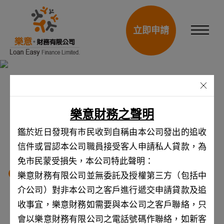
方法
即時網上申請
1
立即申請
4
第
步
貸款計算機
樂意財務之聲明
現金到戶
鑑於近日發現有市民收到自稱由本公司發出的追收
貸款金額
HK$
信件或冒認本公司職員接受客人申請私人貸款，為
免市民蒙受損失，本公司特此聲明：
樂意財務有限公司並無委託及授權第三方（包括中
介公司）對非本公司之客戶進行遞交申請貸款及追
HK$5,000
HK$500,000
收事宜，樂意財務如需要與本公司之客戶聯絡，只
會以樂意財務有限公司之電話號碼作聯絡，如新客
還款期
個月