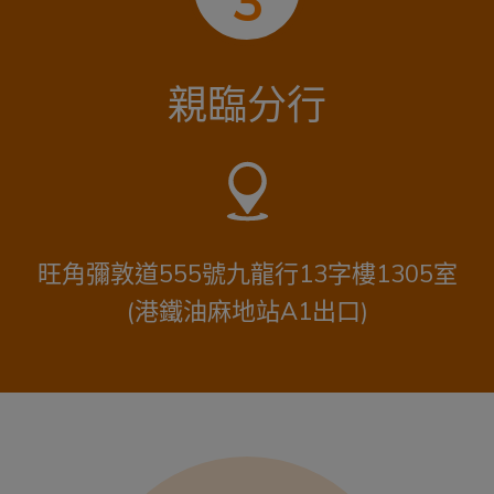
3
親臨分行
旺角彌敦道555號九龍行13字樓1305室
(港鐵油麻地站A1出口)