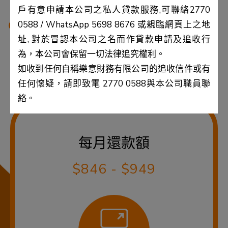
戶有意申請本公司之私人貸款服務,可聯絡2770
0588 / WhatsApp 5698 8676 或親臨網頁上之地
址, 對於冒認本公司之名而作貸款申請及追收行
6個月
48個月
為，本公司會保留一切法律追究權利。
以上計算假設實際年利率為5.00%-46.00%不等，只供參考，最終實際
如收到任何自稱樂意財務有限公司的追收信件或有
年利率按個別申請人之實際情況而定。
任何懷疑，請即致電 2770 0588與本公司職員聯
絡。
每月還款額
$846 - $949